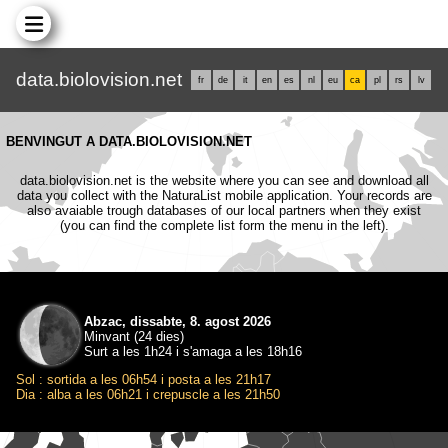
data.biolovision.net
fr
de
it
en
es
nl
eu
ca
pl
rs
lv
BENVINGUT A DATA.BIOLOVISION.NET
data.biolovision.net is the website where you can see and download all
data you collect with the NaturaList mobile application. Your records are
also avaiable trough databases of our local partners when they exist
(you can find the complete list form the menu in the left).
Abzac, dissabte, 8. agost 2026
Minvant (24 dies)
Surt a les 1h24 i s'amaga a les 18h16
Sol : sortida a les 06h54 i posta a les 21h17
Dia : alba a les 06h21 i crepuscle a les 21h50