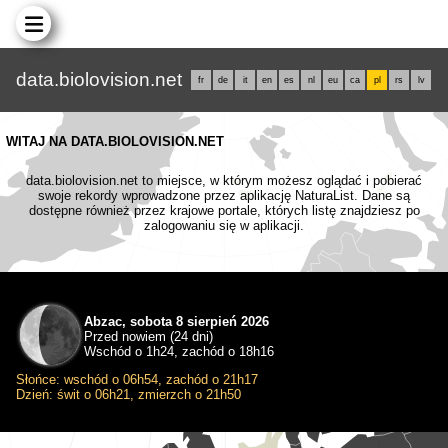
data.biolovision.net
fr
de
it
en
es
nl
eu
ca
pl
rs
lv
WITAJ NA DATA.BIOLOVISION.NET
data.biolovision.net to miejsce, w którym możesz oglądać i pobierać
swoje rekordy wprowadzone przez aplikację NaturaList. Dane są
dostępne również przez krajowe portale, których listę znajdziesz po
zalogowaniu się w aplikacji.
Abzac, sobota 8 sierpień 2026
Przed nowiem (24 dni)
Wschód o 1h24, zachód o 18h16
Słońce: wschód o 06h54, zachód o 21h17
Dzień: świt o 06h21, zmierzch o 21h50