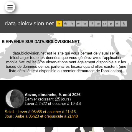
data.biolovision.net
fr
de
it
en
es
nl
eu
ca
pl
rs
lv
BIENVENUE SUR DATA.BIOLOVISION.NET
data.biolovision.net est le site qui vous permet de visualiser et
télécharger toute les données que vous générez avec l'application
mobile NaturaList. Vos observations sont également disponible sur les
bases de données de nos partenaires locaux quand elles existent (une
liste détaillée est disponible au premier démarrage de l'application).
Abzac, dimanche, 9. août 2026
Dernier croissant (25 jours)
Lever à 2h22 et coucher à 19h18
Soleil : Lever à 06h55 et coucher à 21h16
Jour : Aube à 06h23 et crépuscule à 21h48