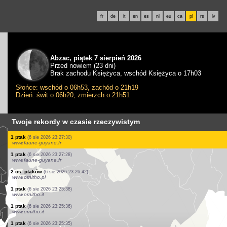
fr
de
it
en
es
nl
eu
ca
pl
rs
lv
Abzac, piątek 7 sierpień 2026
Przed nowiem (23 dni)
Brak zachodu Księżyca, wschód Księżyca o 17h03
Słońce: wschód o 06h53, zachód o 21h19
Dzień: świt o 06h20, zmierzch o 21h51
Twoje rekordy w czasie rzeczywistym
1 gad
(6 sie 2026 23:27:41)
www.faune-guyane.fr
5 os. ptaków
(6 sie 2026 23:27:40)
www.faune-guyane.fr
1 ptak
(6 sie 2026 23:27:39)
www.faune-guyane.fr
1 ptak
(6 sie 2026 23:27:36)
www.faune-guyane.fr
6 os. ptaków
(6 sie 2026 23:27:36)
www.faune-guyane.fr
1 ptak
(6 sie 2026 23:27:34)