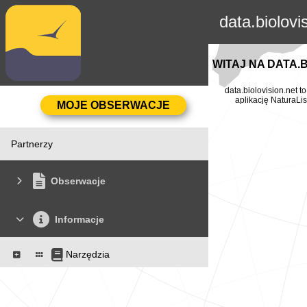
data.biolovi
WITAJ NA DATA.
data.biolovision.net 
aplikację NaturaLis
Partnerzy
Obserwacje
Informacje
Narzędzia