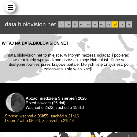
data.biolovision.net
fr
de
it
en
es
nl
eu
ca
pl
rs
lv
WITAJ NA DATA.BIOLOVISION.NET
data.biolovision.net to miejsce, w którym możesz oglądać i pobierać
swoje rekordy wprowadzone przez aplikację NaturaList. Dane są
dostępne również przez krajowe portale, których listę znajdziesz po
zalogowaniu się w aplikacji.
Abzac, niedziela 9 sierpień 2026
Przed nowiem (25 dni)
Wschód o 2h22, zachód o 19h18
Słońce: wschód o 06h55, zachód o 21h16
Dzień: świt o 06h23, zmierzch o 21h48