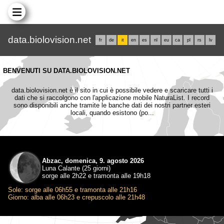
data.biolovision.net
fr
de
it
en
es
nl
eu
ca
pl
rs
lv
BENVENUTI SU DATA.BIOLOVISION.NET
data.biolovision.net è il sito in cui è possibile vedere e scaricare tutti i
dati che si raccolgono con l'applicazione mobile NaturaList. I record
sono disponibili anche tramite le banche dati dei nostri partner esteri
locali, quando esistono (po...
Abzac, domenica, 9. agosto 2026
Luna Calante (25 giorni)
sorge alle 2h22 e tramonta alle 19h18
Sole: sorge alle 06h55 e tramonta alle 21h16
Giorno: alba alle 06h23 e crepuscolo alle 21h48