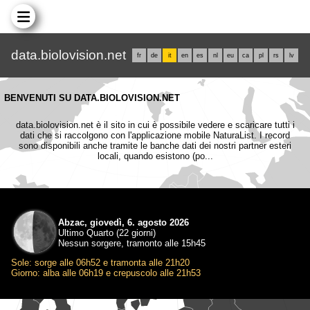
data.biolovision.net
fr
de
it
en
es
nl
eu
ca
pl
rs
lv
BENVENUTI SU DATA.BIOLOVISION.NET
data.biolovision.net è il sito in cui è possibile vedere e scaricare tutti i
dati che si raccolgono con l'applicazione mobile NaturaList. I record
sono disponibili anche tramite le banche dati dei nostri partner esteri
locali, quando esistono (po...
Abzac, giovedì, 6. agosto 2026
Ultimo Quarto (22 giorni)
Nessun sorgere, tramonto alle 15h45
Sole: sorge alle 06h52 e tramonta alle 21h20
Giorno: alba alle 06h19 e crepuscolo alle 21h53