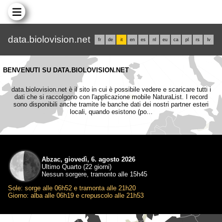
data.biolovision.net
fr
de
it
en
es
nl
eu
ca
pl
rs
lv
BENVENUTI SU DATA.BIOLOVISION.NET
data.biolovision.net è il sito in cui è possibile vedere e scaricare tutti i
dati che si raccolgono con l'applicazione mobile NaturaList. I record
sono disponibili anche tramite le banche dati dei nostri partner esteri
locali, quando esistono (po...
Abzac, giovedì, 6. agosto 2026
Ultimo Quarto (22 giorni)
Nessun sorgere, tramonto alle 15h45
Sole: sorge alle 06h52 e tramonta alle 21h20
Giorno: alba alle 06h19 e crepuscolo alle 21h53