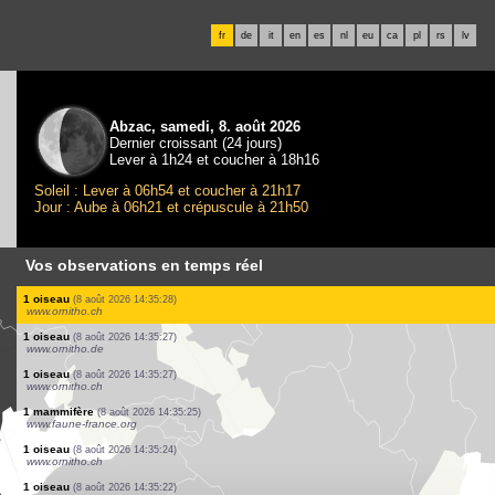
fr
de
it
en
es
nl
eu
ca
pl
rs
lv
Abzac, samedi, 8. août 2026
Dernier croissant (24 jours)
Lever à 1h24 et coucher à 18h16
Soleil : Lever à 06h54 et coucher à 21h17
Jour : Aube à 06h21 et crépuscule à 21h50
Vos observations en temps réel
2 oiseaux
(8 août 2026 14:35:45)
www.faune-france.org
1 oiseau
(8 août 2026 14:35:39)
www.ornitho.de
1 oiseau
(8 août 2026 14:35:38)
www.faune-france.org
1 oiseau
(8 août 2026 14:35:35)
www.ornitho.ch
1 oiseau
(8 août 2026 14:35:33)
www.ornitho.de
1 oiseau
(8 août 2026 14:35:32)