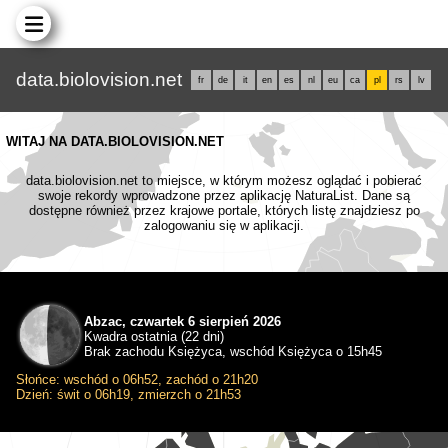
data.biolovision.net
fr
de
it
en
es
nl
eu
ca
pl
rs
lv
WITAJ NA DATA.BIOLOVISION.NET
data.biolovision.net to miejsce, w którym możesz oglądać i pobierać
swoje rekordy wprowadzone przez aplikację NaturaList. Dane są
dostępne również przez krajowe portale, których listę znajdziesz po
zalogowaniu się w aplikacji.
Abzac, czwartek 6 sierpień 2026
Kwadra ostatnia (22 dni)
Brak zachodu Księżyca, wschód Księżyca o 15h45
Słońce: wschód o 06h52, zachód o 21h20
Dzień: świt o 06h19, zmierzch o 21h53