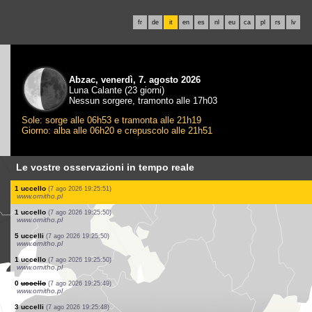
fr
de
it
en
es
nl
eu
ca
pl
rs
lv
Abzac, venerdì, 7. agosto 2026
Luna Calante (23 giorni)
Nessun sorgere, tramonto alle 17h03
Sole: sorge alle 06h53 e tramonta alle 21h19
Giorno: alba alle 06h20 e crepuscolo alle 21h51
Le vostre osservazioni in tempo reale
1 uccello
(7 ago 2026 19:26:08)
www.ornitho.de
1 uccello
(7 ago 2026 19:26:07)
www.ornitho.ch
1 uccello
(7 ago 2026 19:26:06)
www.ornitho.de
2 uccelli
(7 ago 2026 19:26:05)
www.ornitho.de
2 uccelli
(7 ago 2026 19:25:59)
www.ornitho.pl
7 uccelli
(7 ago 2026 19:25:56)