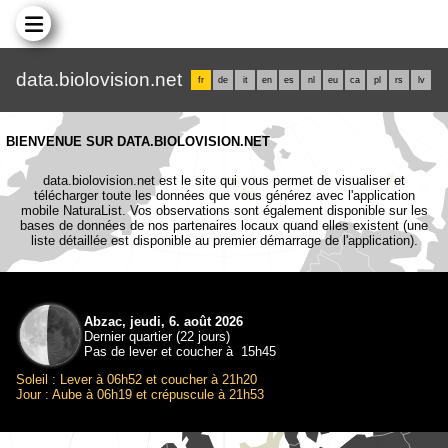
data.biolovision.net
fr
de
it
en
es
nl
eu
ca
pl
rs
lv
BIENVENUE SUR DATA.BIOLOVISION.NET
data.biolovision.net est le site qui vous permet de visualiser et
télécharger toute les données que vous générez avec l'application
mobile NaturaList. Vos observations sont également disponible sur les
bases de données de nos partenaires locaux quand elles existent (une
liste détaillée est disponible au premier démarrage de l'application).
Abzac, jeudi, 6. août 2026
Dernier quartier (22 jours)
Pas de lever et coucher à 15h45
Soleil : Lever à 06h52 et coucher à 21h20
Jour : Aube à 06h19 et crépuscule à 21h53