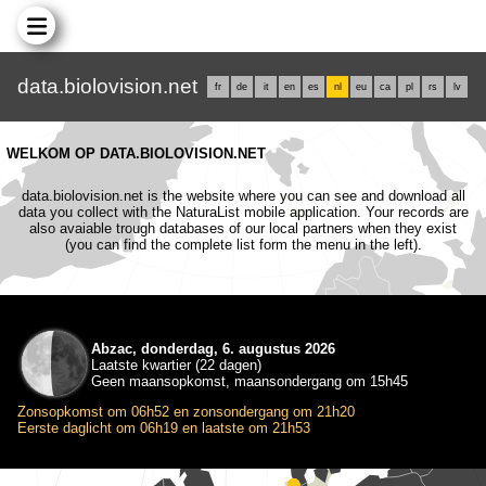
data.biolovision.net
fr
de
it
en
es
nl
eu
ca
pl
rs
lv
WELKOM OP DATA.BIOLOVISION.NET
data.biolovision.net is the website where you can see and download all
data you collect with the NaturaList mobile application. Your records are
also avaiable trough databases of our local partners when they exist
(you can find the complete list form the menu in the left).
Abzac, donderdag, 6. augustus 2026
Laatste kwartier (22 dagen)
Geen maansopkomst, maansondergang om 15h45
Zonsopkomst om 06h52 en zonsondergang om 21h20
Eerste daglicht om 06h19 en laatste om 21h53