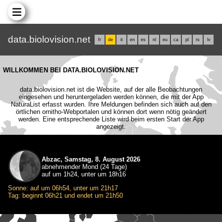
data.biolovision.net
fr
de
it
en
es
nl
eu
ca
pl
rs
lv
WILLKOMMEN BEI DATA.BIOLOVISION.NET
data.biolovision.net ist die Website, auf der alle Beobachtungen
eingesehen und heruntergeladen werden können, die mit der App
NaturaList erfasst wurden. Ihre Meldungen befinden sich auch auf den
örtlichen ornitho-Webportalen und können dort wenn nötig geändert
werden. Eine entsprechende Liste wird beim ersten Start der App
angezeigt.
Abzac, Samstag, 8. August 2026
abnehmender Mond (24 Tage)
auf um 1h24, unter um 18h16
Sonne: auf um 06h54, unter um 21h17
Tag: beginnt 06h21 und endet um 21h50