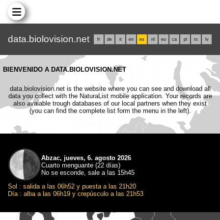
data.biolovision.net
fr
de
it
en
es
nl
eu
ca
pl
rs
lv
BIENVENIDO A DATA.BIOLOVISION.NET
data.biolovision.net is the website where you can see and download all
data you collect with the NaturaList mobile application. Your records are
also avaiable trough databases of our local partners when they exist
(you can find the complete list form the menu in the left).
Abzac, jueves, 6. agosto 2026
Cuarto menguante (22 días)
No se esconde, sale a las 15h45
Sol : salida a las 06h52 y puesta a las 21h20
Día : alba a las 06h19 y crepúsculo a las 21h53