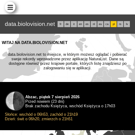
data.biolovision.net
fr
de
it
en
es
nl
eu
ca
pl
rs
lv
WITAJ NA DATA.BIOLOVISION.NET
data.biolovision.net to miejsce, w którym możesz oglądać i pobierać
swoje rekordy wprowadzone przez aplikację NaturaList. Dane są
dostępne również przez krajowe portale, których listę znajdziesz po
zalogowaniu się w aplikacji.
Abzac, piątek 7 sierpień 2026
Przed nowiem (23 dni)
Brak zachodu Księżyca, wschód Księżyca o 17h03
Słońce: wschód o 06h53, zachód o 21h19
Dzień: świt o 06h20, zmierzch o 21h51