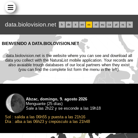
data.biolovision.net
fr
de
it
en
es
nl
eu
ca
pl
rs
lv
BIENVENIDO A DATA.BIOLOVISION.NET
data.biolovision.net is the website where you can see and download all
data you collect with the NaturaList mobile application. Your records are
also avaiable trough databases of our local partners when they exist
(you can find the complete list form the menu in the left).
Abzac, domingo, 9. agosto 2026
Menguante (25 días)
Sale a las 2h22 y se esconde a las 19h18
Sol : salida a las 06h55 y puesta a las 21h16
Día : alba a las 06h23 y crepúsculo a las 21h48