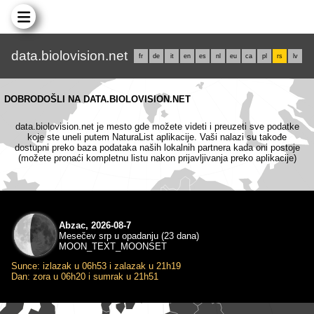
data.biolovision.net
fr
de
it
en
es
nl
eu
ca
pl
rs
lv
DOBRODOŠLI NA DATA.BIOLOVISION.NET
data.biolovision.net je mesto gde možete videti i preuzeti sve podatke
koje ste uneli putem NaturaList aplikacije. Vaši nalazi su takođe
dostupni preko baza podataka naših lokalnih partnera kada oni postoje
(možete pronaći kompletnu listu nakon prijavljivanja preko aplikacije)
Abzac, 2026-08-7
Mesečev srp u opadanju (23 dana)
MOON_TEXT_MOONSET
Sunce: izlazak u 06h53 i zalazak u 21h19
Dan: zora u 06h20 i sumrak u 21h51