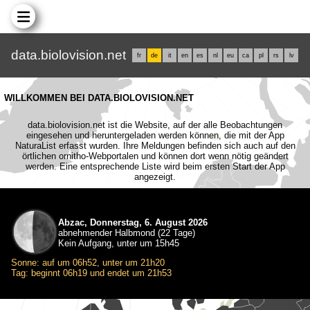
data.biolovision.net
fr
de
it
en
es
nl
eu
ca
pl
rs
lv
WILLKOMMEN BEI DATA.BIOLOVISION.NET
data.biolovision.net ist die Website, auf der alle Beobachtungen
eingesehen und heruntergeladen werden können, die mit der App
NaturaList erfasst wurden. Ihre Meldungen befinden sich auch auf den
örtlichen ornitho-Webportalen und können dort wenn nötig geändert
werden. Eine entsprechende Liste wird beim ersten Start der App
angezeigt.
Abzac, Donnerstag, 6. August 2026
abnehmender Halbmond (22 Tage)
Kein Aufgang, unter um 15h45
Sonne: auf um 06h52, unter um 21h20
Tag: beginnt 06h19 und endet um 21h53