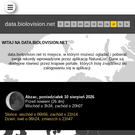
data.biolovision.net
fr
de
it
en
es
nl
eu
ca
pl
rs
lv
WITAJ NA DATA.BIOLOVISION.NET
data.biolovision.net to miejsce, w którym możesz oglądać i pobierać
swoje rekordy wprowadzone przez aplikację NaturaList. Dane są
dostępne również przez krajowe portale, których listę znajdziesz po
zalogowaniu się w aplikacji.
Abzac, poniedziałek 10 sierpień 2026
Przed nowiem (26 dni)
Wschód o 3h34, zachód o 20h07
Słońce: wschód o 06h56, zachód o 21h14
Dzień: świt o 06h24, zmierzch o 21h47