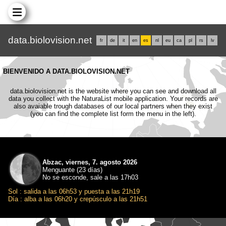
data.biolovision.net
fr
de
it
en
es
nl
eu
ca
pl
rs
lv
BIENVENIDO A DATA.BIOLOVISION.NET
data.biolovision.net is the website where you can see and download all
data you collect with the NaturaList mobile application. Your records are
also avaiable trough databases of our local partners when they exist
(you can find the complete list form the menu in the left).
Abzac, viernes, 7. agosto 2026
Menguante (23 días)
No se esconde, sale a las 17h03
Sol : salida a las 06h53 y puesta a las 21h19
Día : alba a las 06h20 y crepúsculo a las 21h51