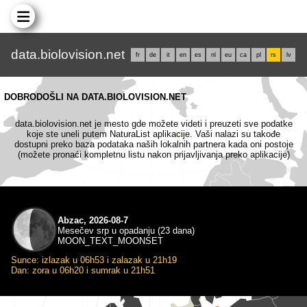
data.biolovision.net
fr
de
it
en
es
nl
eu
ca
pl
rs
lv
DOBRODOŠLI NA DATA.BIOLOVISION.NET
data.biolovision.net je mesto gde možete videti i preuzeti sve podatke
koje ste uneli putem NaturaList aplikacije. Vaši nalazi su takođe
dostupni preko baza podataka naših lokalnih partnera kada oni postoje
(možete pronaći kompletnu listu nakon prijavljivanja preko aplikacije)
Abzac, 2026-08-7
Mesečev srp u opadanju (23 dana)
MOON_TEXT_MOONSET
Sunce: izlazak u 06h53 i zalazak u 21h19
Dan: zora u 06h20 i sumrak u 21h51