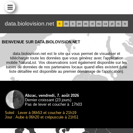
data.biolovision.net
fr
de
it
en
es
nl
eu
ca
pl
rs
lv
BIENVENUE SUR DATA.BIOLOVISION.NET
data.biolovision.net est le site qui vous permet de visualiser et
télécharger toute les données que vous générez avec l'application
mobile NaturaList. Vos observations sont également disponible sur les
bases de données de nos partenaires locaux quand elles existent (une
liste détaillée est disponible au premier démarrage de l'application).
Abzac, vendredi, 7. août 2026
Dernier croissant (23 jours)
Pas de lever et coucher à 17h03
Soleil : Lever à 06h53 et coucher à 21h19
Jour : Aube à 06h20 et crépuscule à 21h51