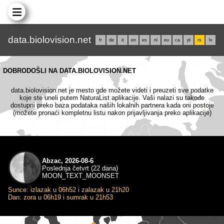
data.biolovision.net
fr
de
it
en
es
nl
eu
ca
pl
rs
lv
DOBRODOŠLI NA DATA.BIOLOVISION.NET
data.biolovision.net je mesto gde možete videti i preuzeti sve podatke
koje ste uneli putem NaturaList aplikacije. Vaši nalazi su takođe
dostupni preko baza podataka naših lokalnih partnera kada oni postoje
(možete pronaći kompletnu listu nakon prijavljivanja preko aplikacije)
Abzac, 2026-08-6
Poslednja četvrt (22 dana)
MOON_TEXT_MOONSET
Sunce: izlazak u 06h52 i zalazak u 21h20
Dan: zora u 06h19 i sumrak u 21h53