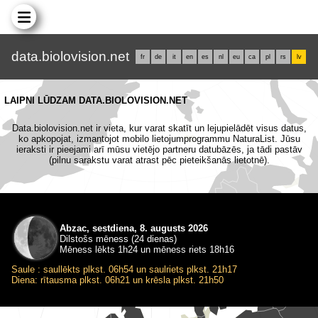
data.biolovision.net
fr
de
it
en
es
nl
eu
ca
pl
rs
lv
LAIPNI LŪDZAM DATA.BIOLOVISION.NET
Data.biolovision.net ir vieta, kur varat skatīt un lejupielādēt visus datus,
ko apkopojat, izmantojot mobilo lietojumprogrammu NaturaList. Jūsu
ieraksti ir pieejami arī mūsu vietējo partneru datubāzēs, ja tādi pastāv
(pilnu sarakstu varat atrast pēc pieteikšanās lietotnē).
Abzac, sestdiena, 8. augusts 2026
Dilstošs mēness (24 dienas)
Mēness lēkts 1h24 un mēness riets 18h16
Saule : saullēkts plkst. 06h54 un saulriets plkst. 21h17
Diena: rītausma plkst. 06h21 un krēsla plkst. 21h50