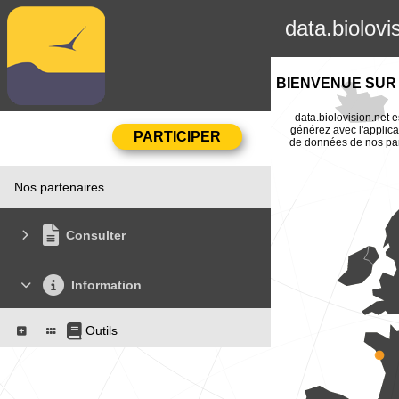
data.biolovi
BIENVENUE SUR 
data.biolovision.net e
générez avec l'applica
de données de nos part
Nos partenaires
Consulter
Information
Outils