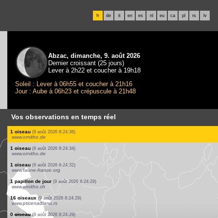
fr
de
it
en
es
nl
eu
ca
pl
rs
lv
Abzac, dimanche, 9. août 2026
Dernier croissant (25 jours)
Lever à 2h22 et coucher à 19h18
Soleil : Lever à 06h55 et coucher à 21h16
Jour : Aube à 06h23 et crépuscule à 21h48
Vos observations en temps réel
2 oiseaux
(9 août 2026 8:24:46)
www.faune-france.org
0
oiseau
(9 août 2026 8:24:44)
www.faune-france.org
2 oiseaux
(9 août 2026 8:24:42)
www.ornitho.de
1 oiseau
(9 août 2026 8:24:41)
www.ornitho.de
2 oiseaux
(9 août 2026 8:24:40)
www.ornitho.de
6 oiseaux
(9 août 2026 8:24:39)