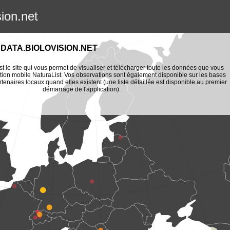
sion.net
DATA.BIOLOVISION.NET
st le site qui vous permet de visualiser et télécharger toute les données que vous
tion mobile NaturaList. Vos observations sont également disponible sur les bases
enaires locaux quand elles existent (une liste détaillée est disponible au premier
démarrage de l'application).