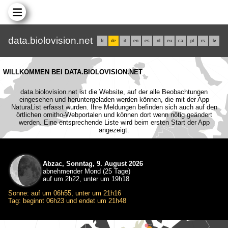
data.biolovision.net
fr
de
it
en
es
nl
eu
ca
pl
rs
lv
WILLKOMMEN BEI DATA.BIOLOVISION.NET
data.biolovision.net ist die Website, auf der alle Beobachtungen
eingesehen und heruntergeladen werden können, die mit der App
NaturaList erfasst wurden. Ihre Meldungen befinden sich auch auf den
örtlichen ornitho-Webportalen und können dort wenn nötig geändert
werden. Eine entsprechende Liste wird beim ersten Start der App
angezeigt.
Abzac, Sonntag, 9. August 2026
abnehmender Mond (25 Tage)
auf um 2h22, unter um 19h18
Sonne: auf um 06h55, unter um 21h16
Tag: beginnt 06h23 und endet um 21h48