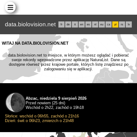
data.biolovision.net
fr
de
it
en
es
nl
eu
ca
pl
rs
lv
WITAJ NA DATA.BIOLOVISION.NET
data.biolovision.net to miejsce, w którym możesz oglądać i pobierać
swoje rekordy wprowadzone przez aplikację NaturaList. Dane są
dostępne również przez krajowe portale, których listę znajdziesz po
zalogowaniu się w aplikacji.
Abzac, niedziela 9 sierpień 2026
Przed nowiem (25 dni)
Wschód o 2h22, zachód o 19h18
Słońce: wschód o 06h55, zachód o 21h16
Dzień: świt o 06h23, zmierzch o 21h48