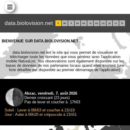
data.biolovision.net
fr
de
it
en
es
nl
eu
ca
pl
rs
lv
BIENVENUE SUR DATA.BIOLOVISION.NET
data.biolovision.net est le site qui vous permet de visualiser et
télécharger toute les données que vous générez avec l'application
mobile NaturaList. Vos observations sont également disponible sur les
bases de données de nos partenaires locaux quand elles existent (une
liste détaillée est disponible au premier démarrage de l'application).
Abzac, vendredi, 7. août 2026
Dernier croissant (23 jours)
Pas de lever et coucher à 17h03
Soleil : Lever à 06h53 et coucher à 21h19
Jour : Aube à 06h20 et crépuscule à 21h51