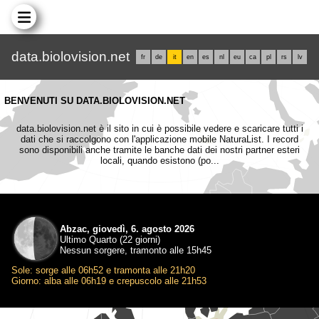
data.biolovision.net
fr
de
it
en
es
nl
eu
ca
pl
rs
lv
BENVENUTI SU DATA.BIOLOVISION.NET
data.biolovision.net è il sito in cui è possibile vedere e scaricare tutti i
dati che si raccolgono con l'applicazione mobile NaturaList. I record
sono disponibili anche tramite le banche dati dei nostri partner esteri
locali, quando esistono (po...
Abzac, giovedì, 6. agosto 2026
Ultimo Quarto (22 giorni)
Nessun sorgere, tramonto alle 15h45
Sole: sorge alle 06h52 e tramonta alle 21h20
Giorno: alba alle 06h19 e crepuscolo alle 21h53