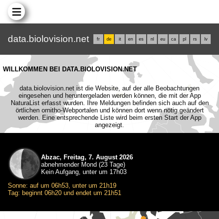
data.biolovision.net
fr
de
it
en
es
nl
eu
ca
pl
rs
lv
WILLKOMMEN BEI DATA.BIOLOVISION.NET
data.biolovision.net ist die Website, auf der alle Beobachtungen
eingesehen und heruntergeladen werden können, die mit der App
NaturaList erfasst wurden. Ihre Meldungen befinden sich auch auf den
örtlichen ornitho-Webportalen und können dort wenn nötig geändert
werden. Eine entsprechende Liste wird beim ersten Start der App
angezeigt.
Abzac, Freitag, 7. August 2026
abnehmender Mond (23 Tage)
Kein Aufgang, unter um 17h03
Sonne: auf um 06h53, unter um 21h19
Tag: beginnt 06h20 und endet um 21h51