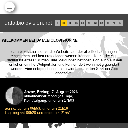
data.biolovision.net
fr
de
it
en
es
nl
eu
ca
pl
rs
lv
WILLKOMMEN BEI DATA.BIOLOVISION.NET
data.biolovision.net ist die Website, auf der alle Beobachtungen
eingesehen und heruntergeladen werden können, die mit der App
NaturaList erfasst wurden. Ihre Meldungen befinden sich auch auf den
örtlichen ornitho-Webportalen und können dort wenn nötig geändert
werden. Eine entsprechende Liste wird beim ersten Start der App
angezeigt.
Abzac, Freitag, 7. August 2026
abnehmender Mond (23 Tage)
Kein Aufgang, unter um 17h03
Sonne: auf um 06h53, unter um 21h19
Tag: beginnt 06h20 und endet um 21h51