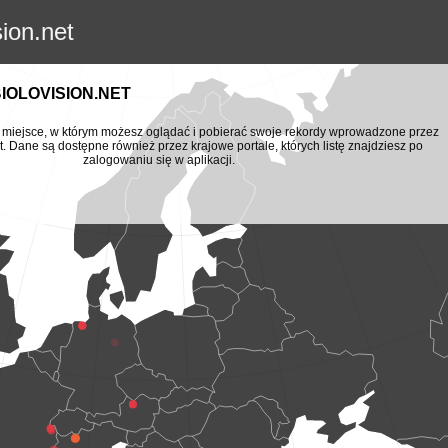
sion.net
BIOLOVISION.NET
to miejsce, w którym możesz oglądać i pobierać swoje rekordy wprowadzone przez
t. Dane są dostępne również przez krajowe portale, których listę znajdziesz po
zalogowaniu się w aplikacji.