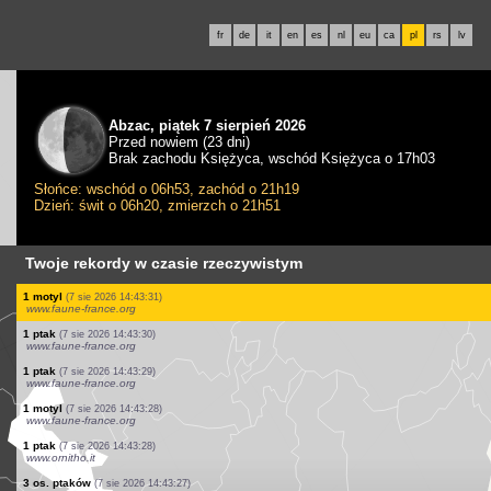
fr
de
it
en
es
nl
eu
ca
pl
rs
lv
Abzac, piątek 7 sierpień 2026
Przed nowiem (23 dni)
Brak zachodu Księżyca, wschód Księżyca o 17h03
Słońce: wschód o 06h53, zachód o 21h19
Dzień: świt o 06h20, zmierzch o 21h51
Twoje rekordy w czasie rzeczywistym
2 os. ptaków
(7 sie 2026 14:43:41)
www.faune-france.org
105 os. ptaków
(7 sie 2026 14:43:39)
www.ornitho.de
10 os. ptaków
(7 sie 2026 14:43:39)
www.ornitho.it
1 ptak
(7 sie 2026 14:43:39)
www.faune-france.org
1 ptak
(7 sie 2026 14:43:37)
www.ornitho.ch
1 ważka
(7 sie 2026 14:43:35)