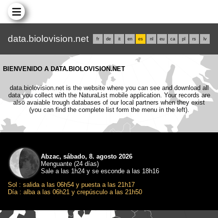
data.biolovision.net
fr
de
it
en
es
nl
eu
ca
pl
rs
lv
BIENVENIDO A DATA.BIOLOVISION.NET
data.biolovision.net is the website where you can see and download all
data you collect with the NaturaList mobile application. Your records are
also avaiable trough databases of our local partners when they exist
(you can find the complete list form the menu in the left).
Abzac, sábado, 8. agosto 2026
Menguante (24 días)
Sale a las 1h24 y se esconde a las 18h16
Sol : salida a las 06h54 y puesta a las 21h17
Día : alba a las 06h21 y crepúsculo a las 21h50