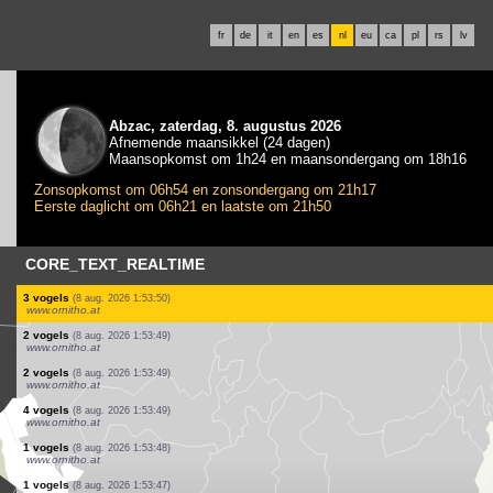
fr
de
it
en
es
nl
eu
ca
pl
rs
lv
Abzac, zaterdag, 8. augustus 2026
Afnemende maansikkel (24 dagen)
Maansopkomst om 1h24 en maansondergang om 18h16
Zonsopkomst om 06h54 en zonsondergang om 21h17
Eerste daglicht om 06h21 en laatste om 21h50
CORE_TEXT_REALTIME
3 vogels
(8 aug. 2026 1:53:51)
www.ornitho.at
6 vogels
(8 aug. 2026 1:53:51)
www.ornitho.at
1 vogels
(8 aug. 2026 1:53:51)
www.ornitho.at
1 vogels
(8 aug. 2026 1:53:51)
www.ornitho.at
20 vogels
(8 aug. 2026 1:53:50)
www.ornitho.at
1 vogels
(8 aug. 2026 1:53:50)