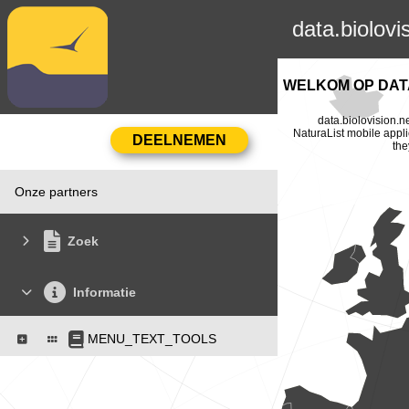
data.biolovi
WELKOM OP DATA
data.biolovision.n
NaturaList mobile appli
the
Onze partners
Zoek
Informatie
MENU_TEXT_TOOLS