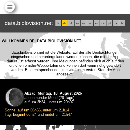
data.biolovision.net
fr
de
it
en
es
nl
eu
ca
pl
rs
lv
WILLKOMMEN BEI DATA.BIOLOVISION.NET
data.biolovision.net ist die Website, auf der alle Beobachtungen
eingesehen und heruntergeladen werden können, die mit der App
NaturaList erfasst wurden. Ihre Meldungen befinden sich auch auf den
örtlichen ornitho-Webportalen und können dort wenn nötig geändert
werden. Eine entsprechende Liste wird beim ersten Start der App
angezeigt.
Abzac, Montag, 10. August 2026
abnehmender Mond (26 Tage)
auf um 3h34, unter um 20h07
Sonne: auf um 06h56, unter um 21h14
Tag: beginnt 06h24 und endet um 21h47