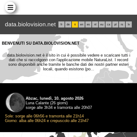
data.biolovision.net
fr
de
it
en
es
nl
eu
ca
pl
rs
lv
BENVENUTI SU DATA.BIOLOVISION.NET
data.biolovision.net è il sito in cui è possibile vedere e scaricare tutti i
dati che si raccolgono con l'applicazione mobile NaturaList. I record
sono disponibili anche tramite le banche dati dei nostri partner esteri
locali, quando esistono (po...
Abzac, lunedì, 10. agosto 2026
Luna Calante (26 giorni)
sorge alle 3h34 e tramonta alle 20h07
Sole: sorge alle 06h56 e tramonta alle 21h14
Giorno: alba alle 06h24 e crepuscolo alle 21h47