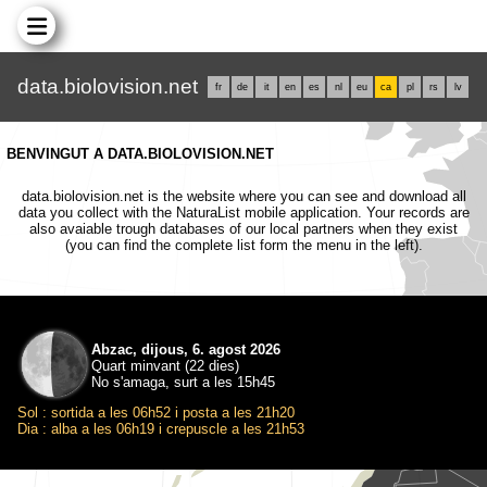
data.biolovision.net
fr
de
it
en
es
nl
eu
ca
pl
rs
lv
BENVINGUT A DATA.BIOLOVISION.NET
data.biolovision.net is the website where you can see and download all
data you collect with the NaturaList mobile application. Your records are
also avaiable trough databases of our local partners when they exist
(you can find the complete list form the menu in the left).
Abzac, dijous, 6. agost 2026
Quart minvant (22 dies)
No s'amaga, surt a les 15h45
Sol : sortida a les 06h52 i posta a les 21h20
Dia : alba a les 06h19 i crepuscle a les 21h53