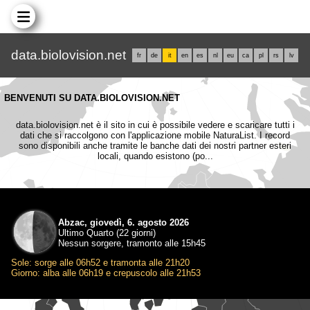
data.biolovision.net
fr
de
it
en
es
nl
eu
ca
pl
rs
lv
BENVENUTI SU DATA.BIOLOVISION.NET
data.biolovision.net è il sito in cui è possibile vedere e scaricare tutti i
dati che si raccolgono con l'applicazione mobile NaturaList. I record
sono disponibili anche tramite le banche dati dei nostri partner esteri
locali, quando esistono (po...
Abzac, giovedì, 6. agosto 2026
Ultimo Quarto (22 giorni)
Nessun sorgere, tramonto alle 15h45
Sole: sorge alle 06h52 e tramonta alle 21h20
Giorno: alba alle 06h19 e crepuscolo alle 21h53