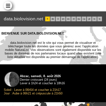
data.biolovision.net
fr
de
it
en
es
nl
eu
ca
pl
rs
lv
BIENVENUE SUR DATA.BIOLOVISION.NET
data.biolovision.net est le site qui vous permet de visualiser et
télécharger toute les données que vous générez avec l'application
mobile NaturaList. Vos observations sont également disponible sur les
bases de données de nos partenaires locaux quand elles existent (une
liste détaillée est disponible au premier démarrage de l'application).
Abzac, samedi, 8. août 2026
Dernier croissant (24 jours)
Lever à 1h24 et coucher à 18h16
Soleil : Lever à 06h54 et coucher à 21h17
Jour : Aube à 06h21 et crépuscule à 21h50