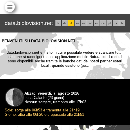
data.biolovision.net
fr
de
it
en
es
nl
eu
ca
pl
rs
lv
BENVENUTI SU DATA.BIOLOVISION.NET
data.biolovision.net è il sito in cui è possibile vedere e scaricare tutti i
dati che si raccolgono con l'applicazione mobile NaturaList. I record
sono disponibili anche tramite le banche dati dei nostri partner esteri
locali, quando esistono (po...
Abzac, venerdì, 7. agosto 2026
Luna Calante (23 giorni)
Nessun sorgere, tramonto alle 17h03
Sole: sorge alle 06h53 e tramonta alle 21h19
Giorno: alba alle 06h20 e crepuscolo alle 21h51