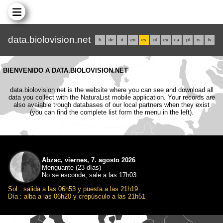
data.biolovision.net
fr
de
it
en
es
nl
eu
ca
pl
rs
lv
BIENVENIDO A DATA.BIOLOVISION.NET
data.biolovision.net is the website where you can see and download all
data you collect with the NaturaList mobile application. Your records are
also avaiable trough databases of our local partners when they exist
(you can find the complete list form the menu in the left).
Abzac, viernes, 7. agosto 2026
Menguante (23 días)
No se esconde, sale a las 17h03
Sol : salida a las 06h53 y puesta a las 21h19
Día : alba a las 06h20 y crepúsculo a las 21h51