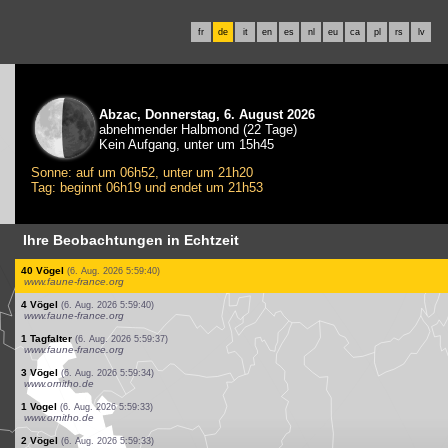
fr
de
it
en
es
nl
eu
ca
pl
rs
lv
Abzac, Donnerstag, 6. August 2026
abnehmender Halbmond (22 Tage)
Kein Aufgang, unter um 15h45
Sonne: auf um 06h52, unter um 21h20
Tag: beginnt 06h19 und endet um 21h53
Ihre Beobachtungen in Echtzeit
2 Vögel
(6. Aug. 2026 5:59:55)
www.faune-france.org
1 Vogel
(6. Aug. 2026 5:59:54)
www.faune-france.org
2 Vögel
(6. Aug. 2026 5:59:54)
www.faune-france.org
3 Vögel
(6. Aug. 2026 5:59:48)
www.ornitho.de
0
Vogel
(6. Aug. 2026 5:59:46)
www.ornitho.de
1 Vogel
(6. Aug. 2026 5:59:45)