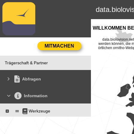
data.biolovi
WILLKOMMEN BEI
data.biolovision.n
werden können, die mi
örtlichen ornitho-Web
Trägerschaft & Partner
Abfragen
Information
Werkzeuge