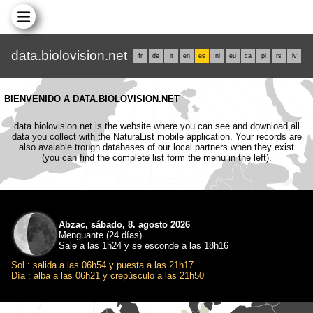
data.biolovision.net
fr
de
it
en
es
nl
eu
ca
pl
rs
lv
BIENVENIDO A DATA.BIOLOVISION.NET
data.biolovision.net is the website where you can see and download all
data you collect with the NaturaList mobile application. Your records are
also avaiable trough databases of our local partners when they exist
(you can find the complete list form the menu in the left).
Abzac, sábado, 8. agosto 2026
Menguante (24 días)
Sale a las 1h24 y se esconde a las 18h16
Sol : salida a las 06h54 y puesta a las 21h17
Día : alba a las 06h21 y crepúsculo a las 21h50