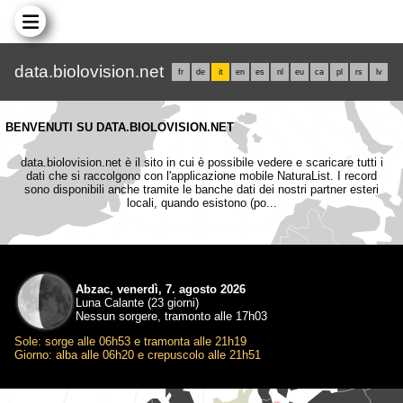
data.biolovision.net
fr
de
it
en
es
nl
eu
ca
pl
rs
lv
BENVENUTI SU DATA.BIOLOVISION.NET
data.biolovision.net è il sito in cui è possibile vedere e scaricare tutti i
dati che si raccolgono con l'applicazione mobile NaturaList. I record
sono disponibili anche tramite le banche dati dei nostri partner esteri
locali, quando esistono (po...
Abzac, venerdì, 7. agosto 2026
Luna Calante (23 giorni)
Nessun sorgere, tramonto alle 17h03
Sole: sorge alle 06h53 e tramonta alle 21h19
Giorno: alba alle 06h20 e crepuscolo alle 21h51