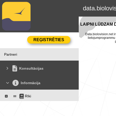
data.biolovi
LAIPNI LŪDZAM 
Data.biolovision.net ir
lietojumprogrammu Na
Partneri
Konsultācijas
Informācija
Rīki