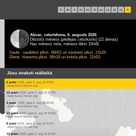
fr
de
it
en
es
nl
eu
ca
pl
rs
lv
Abzac, ceturtdiena, 6. augusts 2026
Dilstošs mēness (pēdējais ceturksnis) (22 dienas)
Nav mēness rieta, mēness lēkts 15h45
Saule : saullēkts plkst. 06h52 un saulriets plkst. 21h20
Diena: rītausma plkst. 06h19 un krēsla plkst. 21h53
Jūsu ieraksti reāllaikā
1 putns
(2026. gada 6. aug 19:39:52)
www.faune-france.org
9 putni
(2026. gada 6. aug 19:39:50)
www.faune-france.org
2 putni
(2026. gada 6. aug 19:39:50)
www.faune-france.org
1 putns
(2026. gada 6. aug 19:39:50)
www.faune-france.org
4 putni
(2026. gada 6. aug 19:39:50)
www.faune-france.org
7 putni
(2026. gada 6. aug 19:39:50)