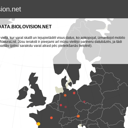
sion.net
DATA.BIOLOVISION.NET
 vieta, kur varat skatīt un lejupielādēt visus datus, ko apkopojat, izmantojot mobilo
turaList. Jūsu ieraksti ir pieejami arī mūsu vietējo partneru datubāzēs, ja tādi
pastāv (pilnu sarakstu varat atrast pēc pieteikšanās lietotnē).