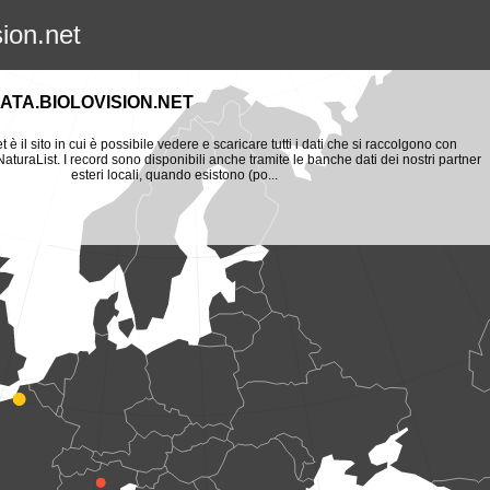
sion.net
ATA.BIOLOVISION.NET
t è il sito in cui è possibile vedere e scaricare tutti i dati che si raccolgono con
aturaList. I record sono disponibili anche tramite le banche dati dei nostri partner
esteri locali, quando esistono (po...