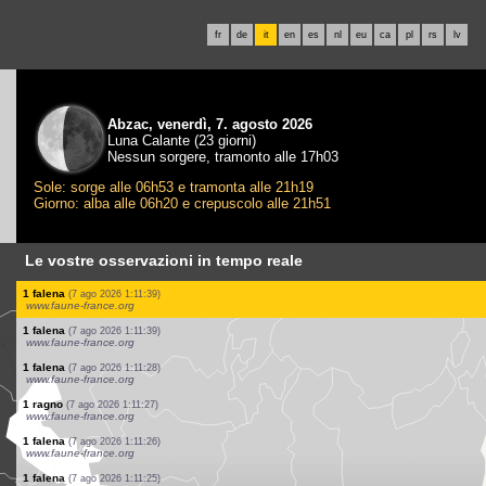
fr
de
it
en
es
nl
eu
ca
pl
rs
lv
Abzac, venerdì, 7. agosto 2026
Luna Calante (23 giorni)
Nessun sorgere, tramonto alle 17h03
Sole: sorge alle 06h53 e tramonta alle 21h19
Giorno: alba alle 06h20 e crepuscolo alle 21h51
Le vostre osservazioni in tempo reale
1 uccello
(7 ago 2026 1:16:18)
www.ornitho.it
3 uccelli
(7 ago 2026 1:16:05)
www.ornitho.it
1 ortottero
(7 ago 2026 1:14:11)
www.faune-france.org
1 uccello
(7 ago 2026 1:13:07)
www.ornitho.it
1 uccello
(7 ago 2026 1:12:33)
www.ornitho.it
4 uccelli
(7 ago 2026 1:12:06)