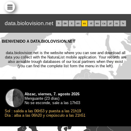
data.biolovision.net
fr
de
it
en
es
nl
eu
ca
pl
rs
lv
BIENVENIDO A DATA.BIOLOVISION.NET
data.biolovision.net is the website where you can see and download all
data you collect with the NaturaList mobile application. Your records are
also avaiable trough databases of our local partners when they exist
(you can find the complete list form the menu in the left).
Abzac, viernes, 7. agosto 2026
Menguante (23 días)
No se esconde, sale a las 17h03
Sol : salida a las 06h53 y puesta a las 21h19
Día : alba a las 06h20 y crepúsculo a las 21h51