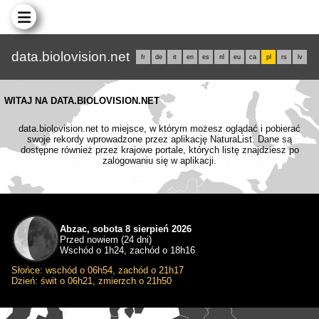
data.biolovision.net
fr
de
it
en
es
nl
eu
ca
pl
rs
lv
WITAJ NA DATA.BIOLOVISION.NET
data.biolovision.net to miejsce, w którym możesz oglądać i pobierać
swoje rekordy wprowadzone przez aplikację NaturaList. Dane są
dostępne również przez krajowe portale, których listę znajdziesz po
zalogowaniu się w aplikacji.
Abzac, sobota 8 sierpień 2026
Przed nowiem (24 dni)
Wschód o 1h24, zachód o 18h16
Słońce: wschód o 06h54, zachód o 21h17
Dzień: świt o 06h21, zmierzch o 21h50