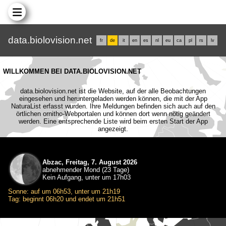
data.biolovision.net
fr
de
it
en
es
nl
eu
ca
pl
rs
lv
WILLKOMMEN BEI DATA.BIOLOVISION.NET
data.biolovision.net ist die Website, auf der alle Beobachtungen
eingesehen und heruntergeladen werden können, die mit der App
NaturaList erfasst wurden. Ihre Meldungen befinden sich auch auf den
örtlichen ornitho-Webportalen und können dort wenn nötig geändert
werden. Eine entsprechende Liste wird beim ersten Start der App
angezeigt.
Abzac, Freitag, 7. August 2026
abnehmender Mond (23 Tage)
Kein Aufgang, unter um 17h03
Sonne: auf um 06h53, unter um 21h19
Tag: beginnt 06h20 und endet um 21h51